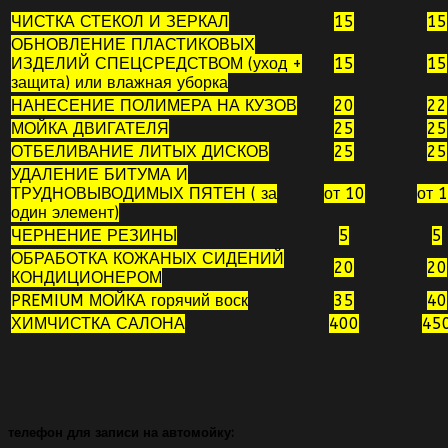
ЧИСТКА СТЕКОЛ И ЗЕРКАЛ
15
15
ОБНОВЛЕНИЕ ПЛАСТИКОВЫХ
ИЗДЕЛИЙ СПЕЦСРЕДСТВОМ (уход +
15
15
защита) или влажная уборка
НАНЕСЕНИЕ ПОЛИМЕРА НА КУЗОВ
20
22
МОЙКА ДВИГАТЕЛЯ
25
25
ОТБЕЛИВАНИЕ ЛИТЫХ ДИСКОВ
25
25
УДАЛЕНИЕ БИТУМА И
ТРУДНОВЫВОДИМЫХ ПЯТЕН ( за
от 10
от 
один элемент)
ЧЕРНЕНИЕ РЕЗИНЫ
5
5
ОБРАБОТКА КОЖАНЫХ СИДЕНИЙ
20
20
КОНДИЦИОНЕРОМ
PREMIUM МОЙКА горячий воск
35
40
ХИМЧИСТКА САЛОНА
400
45
телефон для записи на автомойку: