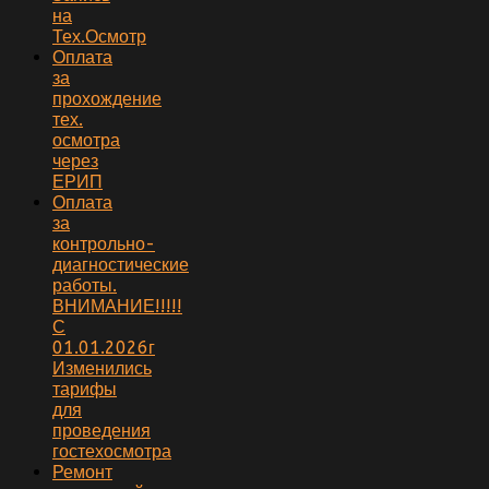
на
Тех.Осмотр
Оплата
за
прохождение
тех.
осмотра
через
ЕРИП
Оплата
за
контрольно-
диагностические
работы.
ВНИМАНИЕ!!!!!
С
01.01.2026г
Изменились
тарифы
для
проведения
гостехосмотра
Ремонт