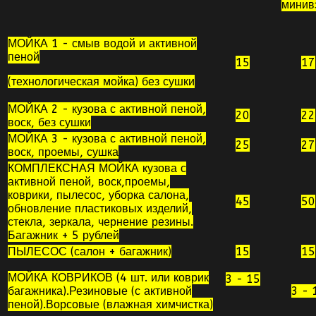
минив
МОЙКА 1 - смыв водой и активной
пеной
15
17
(технологическая мойка) без сушки
МОЙКА 2 - кузова с активной пеной,
20
22
воск, без сушки
МОЙКА 3 - кузова с активной пеной,
25
27
воск, проемы, сушка
КОМПЛЕКСНАЯ МОЙКА кузова с
активной пеной, воск,проемы,
коврики, пылесос, уборка салона,
45
50
обновление пластиковых изделий,
стекла, зеркала, чернение резины.
Багажник + 5 рублей
ПЫЛЕСОС (салон + багажник)
15
15
МОЙКА КОВРИКОВ (4 шт. или коврик
3 - 15
багажника).Резиновые (с активной
3 - 
пеной).Ворсовые (влажная химчистка)