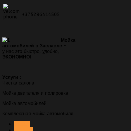
+375296414505
Мойка
автомобилей в Заславле -
у нас это быстро, удобно,
ЭКОНОМНО!
Уcлуги :
Чистка салона
Мойка двигателя и полировка
Мойка автомобилей
Комплексная мойка автомобиля
НАЗАД
ВПЕРЁД