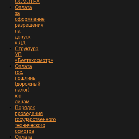
ОСМОТРА
Оплата
за
оформление
разрешения
на
допуск
к ДД
Структура
УП
«Белтехосмотр»
Оплата
гос.
пошлины
(дорожный
налог)
юр.
лицам
Порядок
проведения
государственного
технического
осмотра
Оплата