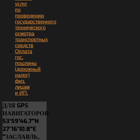
услуг
по
проведению
государственного
технического
осмотра
транспортных
средств
Оплата
гос.
пошлины
(дорожный
налог)
физ.
лицам
и ИП.
ДЛЯ
GPS
НАВИГАТОРОВ:
53°59'46.7"N
27°16'10.8"E
"ЗАСЛАВЛЬ,