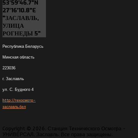
53°59'46.7"N
27°16'10.8"E
"ЗАСЛАВЛЬ,
УЛИЦА
РОГНЕДЫ 5"
Республика Беларусь
Минская область
223036
г. Заславль
ул. С. Будного 4
http://техосмотр-
заславль.бел
Copyright © 2026. Станция Технического Осмотра -
УНИВЕРСАЛ. Заславль. Все права защищены.