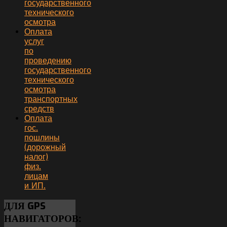
государственного
технического
осмотра
Оплата
услуг
по
проведению
государственного
технического
осмотра
транспортных
средств
Оплата
гос.
пошлины
(дорожный
налог)
физ.
лицам
и ИП.
ДЛЯ
GPS
НАВИГАТОРОВ: