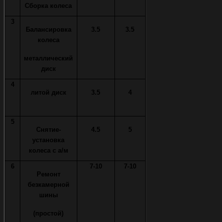
Сборка колеса
3
Балансировка
3.5
3.5
колеса
металлический
диск
4
литой диск
3.5
4
5
Снятие-
4.5
5
установка
колеса с а/м
6
7-10
7-10
Ремонт
безкамерной
шины
(простой)