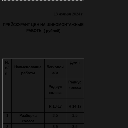
18 ноября 2024 г
ПРЕЙСКУРАНТ ЦЕН НА ШИНОМОНТАЖНЫЕ
РАБОТЫ ( рублей)
№
Джип
Наименование
Легковой
п/
работы
а/м
п
Радиус
Радиус
колеса
колеса
R 13-17
R 14-17
1
Разборка
3.5
3.5
колеса
2
3.5
3.5