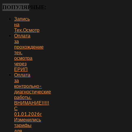
ПОПУЛЯРНЫЕ:
Запись
на
Тех.Осмотр
Оплата
за
прохождение
тех.
осмотра
через
ЕРИП
Оплата
за
контрольно-
диагностические
работы.
ВНИМАНИЕ!!!!!
С
01.01.2026г
Изменились
тарифы
для